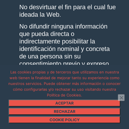
No desvirtuar el fin para el cual fue
ideada la Web.
No difundir ninguna información
que pueda directa o
indirectamente posibilitar la
identificación nominal y concreta
de una persona sin su
consentimiento previo y expreso,
tal como apellido, dirección postal,
Las cookies propias y de terceros que utilizamos en nuestra
dirección de correo electrónico o
web tienen la finalidad de mejorar tanto su experiencia como
nuestros servicios. Puede obtener más información o conocer
número de teléfono.
cómo configurarlas y/o rechazar su uso visitando nuestra
Política de Cookies.
No intimidar o acosar a los demás.
ACEPTAR
No difundir contenido (incluyendo
RECHAZAR
fotografías o vídeos) que muestre
COOKIE POLICY
a menores.